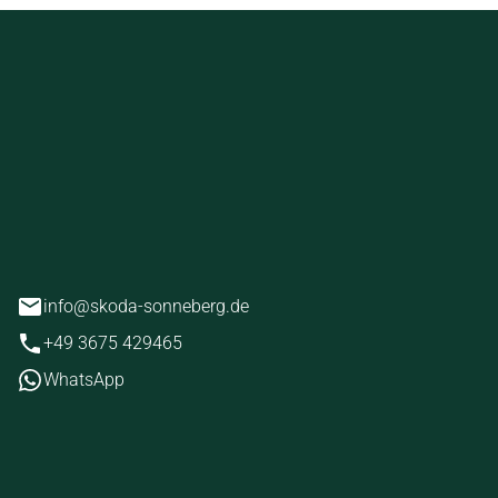
ckstein
erg
info@skoda-sonneberg.de
+49 3675 429465
WhatsApp
iten