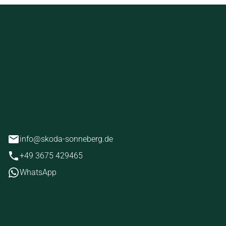
ckstein
erg
info@skoda-sonneberg.de
+49 3675 429465
WhatsApp
iten