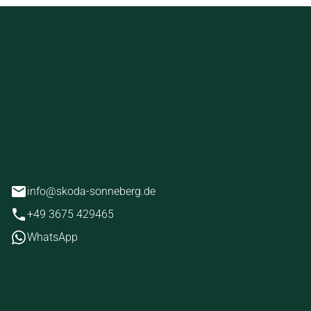
ckstein
erg
info@skoda-sonneberg.de
+49 3675 429465
WhatsApp
iten