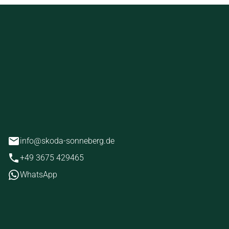
ckstein
erg
info@skoda-sonneberg.de
+49 3675 429465
WhatsApp
iten