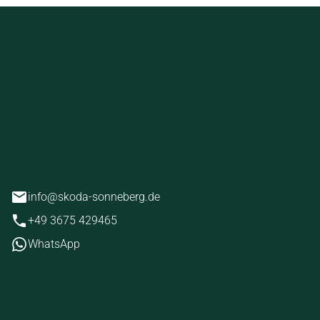
ckstein
erg
info@skoda-sonneberg.de
+49 3675 429465
WhatsApp
iten