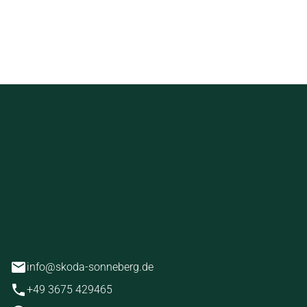
l beraten. Gemeinsam
guration für Ihr neues,
!
ckstein
erg
info@skoda-sonneberg.de
+49 3675 429465