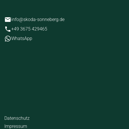
erg
info@skoda-sonneberg.de
+49 3675 429465
WhatsApp
iten
tag
07:00 - 18:00 Uhr
09:00 - 12:00 Uhr
geschlossen
ende Links
Datenschutz
Impressum