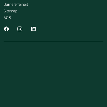
Barrierefreiheit
Sitemap
AGB
nen erfolgen gemäß der Pkw-
hskennzeichnungsverordnung. Die angegebenen
ch dem vorgeschrieben Messverfahren WLTP
d Light Vehicles Test Procedure) ermittelt. Der
uch und der C02-Ausstoß eines PKW sind nicht nur
ten Ausnutzung des Kraftstoffs durch den PKW,
m Fahrstil und anderen nichttechnischen Faktoren
t das für die Erderwärmung hauptsächlich
reibgas. Ein Leitfaden über den