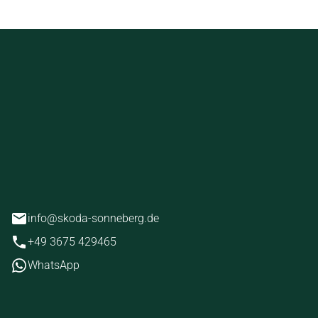
ckstein
erg
info@skoda-sonneberg.de
+49 3675 429465
WhatsApp
iten