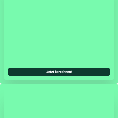
sicherung hast Du die Möglichkeit, eine Teil- oder
cherung (inkl. Teilkasko) mit in Deinen
Kfz-Versicherungsschutz zu integrieren.
systeme können als zusätzliches Tarifmerkmal
ungsbeitrag senken. Damit wird die Škoda
ung allen Ansprüchen einer modernen Kfz-
erecht und ist genauso zuverlässig, wie Du es
oda gewohnt bist.
Jetzt berechnen!
agen schützt Dich die Herstellergarantie zwei
fassend vor unerwarteten Reparaturkosten.