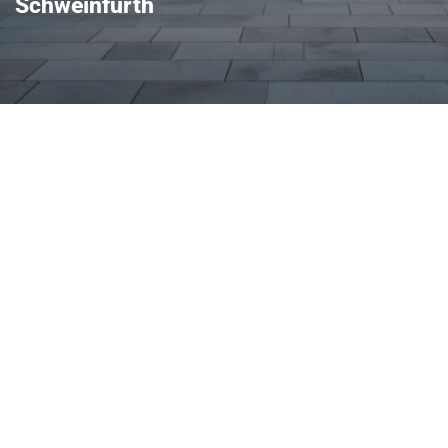
Schweinfurth
raktischer Größe,
d hohem Alltagsnutzen –
r. Typische Highlights sind
igen Ablagen, modernes
enes Fahrwerk, das
et. Im Autohaus Eckstein
 Angebote rund um Skoda-
Schweinfurt aus schnell und
tet das Haus
Skoda an, sodass Wartung