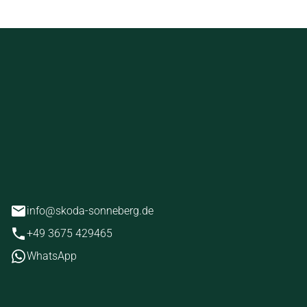
ckstein
erg
info@skoda-sonneberg.de
+49 3675 429465
WhatsApp
iten