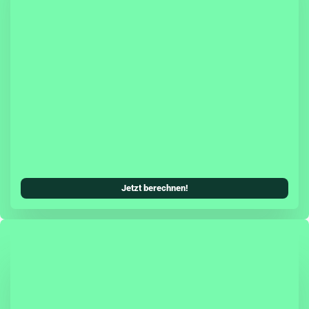
sicherung hast Du die Möglichkeit, eine Teil- oder
cherung (inkl. Teilkasko) mit in Deinen
Kfz-Versicherungsschutz zu integrieren.
systeme können als zusätzliches Tarifmerkmal
ungsbeitrag senken. Damit wird die Škoda
ung allen Ansprüchen einer modernen Kfz-
erecht und ist genauso zuverlässig, wie Du es
oda gewohnt bist.
Jetzt berechnen!
agen schützt Dich die Herstellergarantie zwei
fassend vor unerwarteten Reparaturkosten.