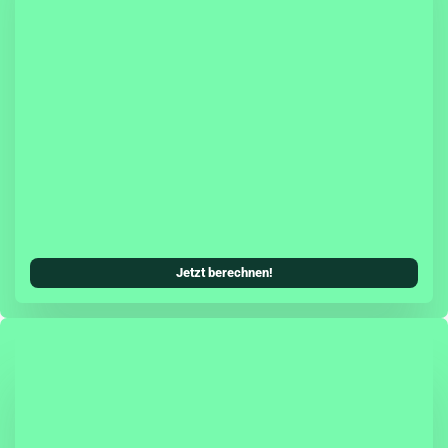
sicherung hast Du die Möglichkeit, eine Teil- oder
cherung (inkl. Teilkasko) mit in Deinen
Kfz-Versicherungsschutz zu integrieren.
systeme können als zusätzliches Tarifmerkmal
ungsbeitrag senken. Damit wird die Škoda
ung allen Ansprüchen einer modernen Kfz-
erecht und ist genauso zuverlässig, wie Du es
oda gewohnt bist.
Jetzt berechnen!
agen schützt Dich die Herstellergarantie zwei
fassend vor unerwarteten Reparaturkosten.