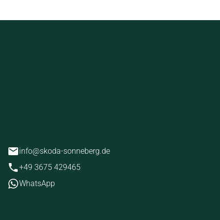
ckstein
erg
info@skoda-sonneberg.de
+49 3675 429465
WhatsApp
iten