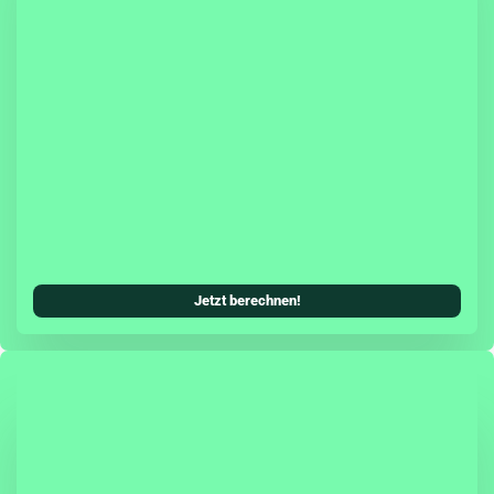
sicherung hast Du die Möglichkeit, eine Teil- oder
cherung (inkl. Teilkasko) mit in Deinen
Kfz-Versicherungsschutz zu integrieren.
systeme können als zusätzliches Tarifmerkmal
ungsbeitrag senken. Damit wird die Škoda
ung allen Ansprüchen einer modernen Kfz-
erecht und ist genauso zuverlässig, wie Du es
oda gewohnt bist.
Jetzt berechnen!
agen schützt Dich die Herstellergarantie zwei
fassend vor unerwarteten Reparaturkosten.