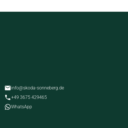
ckstein
erg
info@skoda-sonneberg.de
+49 3675 429465
WhatsApp
iten