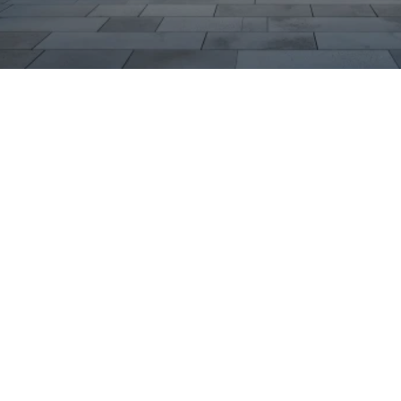
sches SUV-Format mit
arsamem Verbrauch. Mit
eren Stauraumlösungen und
et er viel Komfort für
ie variablen
te TSI- sowie TDI-Motoren
n Wahl für Pendler und
m Raum Suhl erreichen das
unkompliziert, um den
fahrten zu vereinbaren oder
cethemen direkt informieren