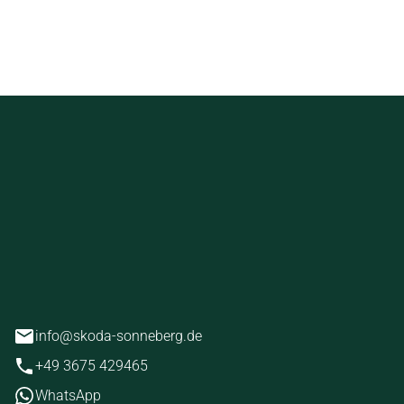
gliches SUV suchen.
ckstein
erg
info@skoda-sonneberg.de
+49 3675 429465
WhatsApp