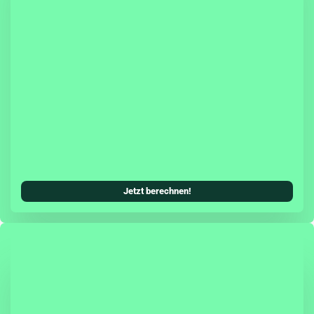
sicherung hast Du die Möglichkeit, eine Teil- oder
cherung (inkl. Teilkasko) mit in Deinen
Kfz-Versicherungsschutz zu integrieren.
systeme können als zusätzliches Tarifmerkmal
ungsbeitrag senken. Damit wird die Škoda
ung allen Ansprüchen einer modernen Kfz-
erecht und ist genauso zuverlässig, wie Du es
oda gewohnt bist.
Jetzt berechnen!
agen schützt Dich die Herstellergarantie zwei
fassend vor unerwarteten Reparaturkosten.