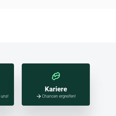
Kariere
 uns!
Chancen ergreifen!