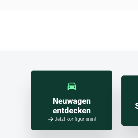
und H
Škod
Angebote jetzt entdecken!
Neuwagen
entdecken
Jetzt konfigurieren!