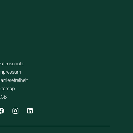
nde Links
atenschutz
Impressum
arrierefreiheit
itemap
AGB
 Messverfahren WLTP (World Harmonised