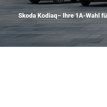
Skoda Kodiaq– Ihre 1A-Wahl f
t großzügigen Platz, clevere Funktionalität und souveräne Alltags
er dritter Sitzreihe bietet bis zu sieben Plätze oder viel Lade
ktionen Komfort und Sicherheit auf hohem Niveau halten. In pun
bgestimmten Varianten; Allradtechnik sorgt bei Bedarf für zusä
s Eckstein gut erreichbar, sodass Probefahrten und Beratung unk
t, nutzt die vom Hersteller ausgewiesenen Wartungs- und Repar