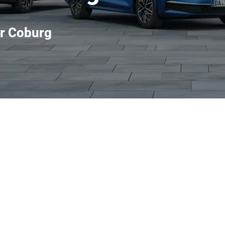
ür Coburg
tauglichkeit — ideal für Familien, Freizeit und längere Reisen. 
volumen, während moderne Assistenzsysteme wie adaptive Fahrhilf
cto Antrieb überzeugt der Kodiaq mit effizienten Benzin- und D
tzliche Traktion auf nassen oder unwegsamen Strecken. Für Inter
ompliziert vor Ort stattfinden können. Wer Wert auf verlässlich
aturleistungen des Autohauses.