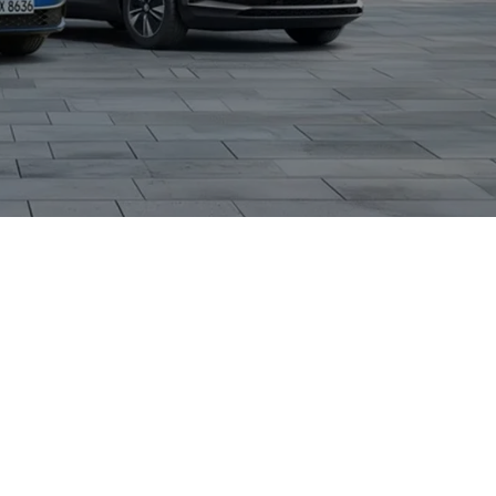
Sein variabler
en und
ieselmotoren sowie
essenten aus
en Service nach