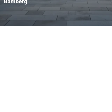
Bamberg
ktischen Alltag mit
latz im Innenraum, großer
tenzsysteme machen ihn
amilie und Beruf. Bekannt
erhältnis bietet der Octavia
raktische Kombi-Variante –
sich im Alltag bewährt.
t Ihr Ansprechpartner für
 gut und schnell erreichbar,
obefahrten bequem möglich