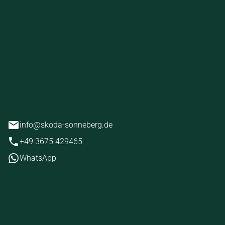
ckstein
erg
info@skoda-sonneberg.de
+49 3675 429465
WhatsApp
iten
tag
07:00 - 18:00 Uhr