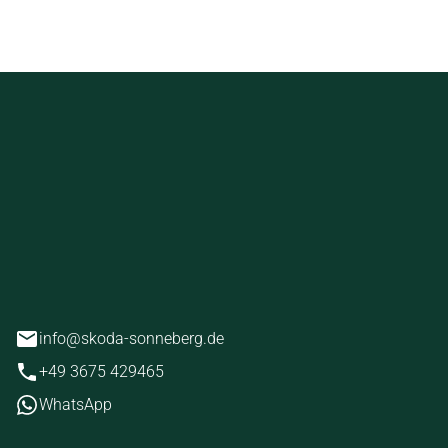
ckstein
erg
info@skoda-sonneberg.de
+49 3675 429465
WhatsApp