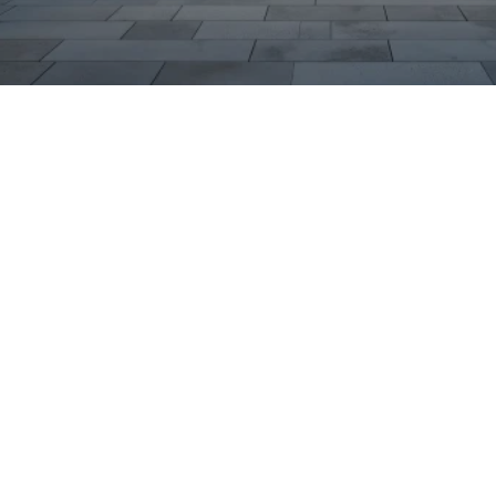
chechische Ingenieurskunst
rt: Geräumiger Innenraum,
te Motoren machen ihn zum
 Strecken. In modernen
er Infotainment-Technik
ort und Sicherheit heute
in Suhl nach dem
n den Standort des
 gut erreichen — ideale
und Beratung. Zudem
on herstellerspezifischem