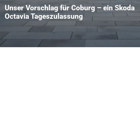
Unser Vorschlag für Coburg – ein Skoda
Octavia Tageszulassung
 als attraktive
er Kompaktwagen mit
enraum und einem
ältnis. Der Octavia
n, wie großen Kofferraum
n, mit modernen
en Motoren – ideal für
zulassung profitieren Sie