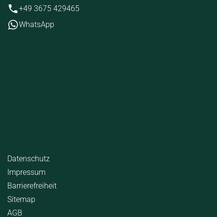
+49 3675 429465
WhatsApp
iten
tag
07:00 - 18:00 Uhr
09:00 - 12:00 Uhr
geschlossen
ende Links
Datenschutz
Impressum
Barrierefreiheit
Sitemap
AGB