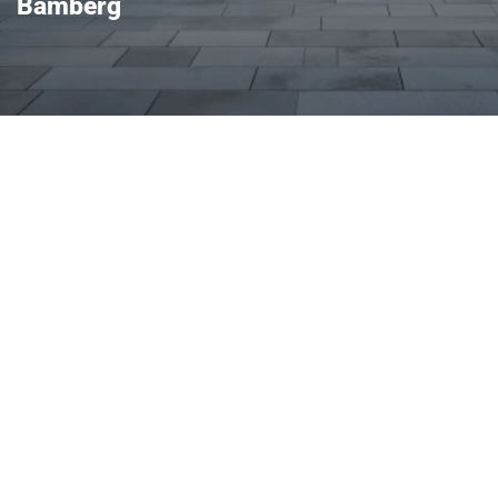
Bamberg
tisches Raumgefühl mit
nten Motoren – ein
und Alltag. Mit seinem
lem Kofferraum und
ng bietet er erstklassigen
er.
e Front Assist und
entspanntes Fahren, während
 gute Reichweiten und
lichen. Interessenten aus