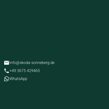
ckstein
erg
info@skoda-sonneberg.de
+49 3675 429465
WhatsApp
iten
tag
07:00 - 18:00 Uhr