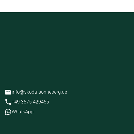
ckstein
erg
info@skoda-sonneberg.de
+49 3675 429465
WhatsApp
iten