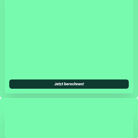
sicherung hast Du die Möglichkeit, eine Teil- oder
cherung (inkl. Teilkasko) mit in Deinen
Kfz-Versicherungsschutz zu integrieren.
systeme können als zusätzliches Tarifmerkmal
ungsbeitrag senken. Damit wird die Škoda
ung allen Ansprüchen einer modernen Kfz-
erecht und ist genauso zuverlässig, wie Du es
oda gewohnt bist.
Jetzt berechnen!
agen schützt Dich die Herstellergarantie zwei
fassend vor unerwarteten Reparaturkosten.