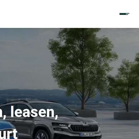
, leasen,
urt