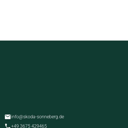
ckstein
erg
info@skoda-sonneberg.de
+49 3675 429465