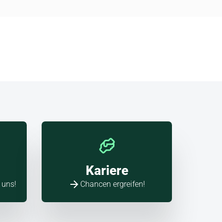
Kariere
 uns!
Chancen ergreifen!