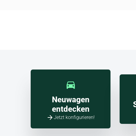
und H
Škod
Angebote jetzt entdecken!
Neuwagen
entdecken
Jetzt konfigurieren!