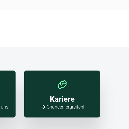
Kariere
 uns!
Chancen ergreifen!