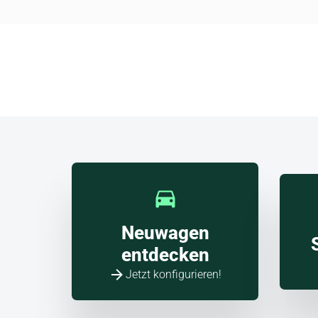
und H
Škod
Angebote jetzt entdecken!
Neuwagen
entdecken
Jetzt konfigurieren!