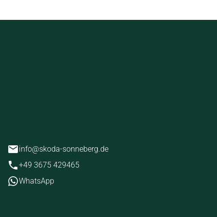
ckstein
erg
info@skoda-sonneberg.de
+49 3675 429465
WhatsApp
iten