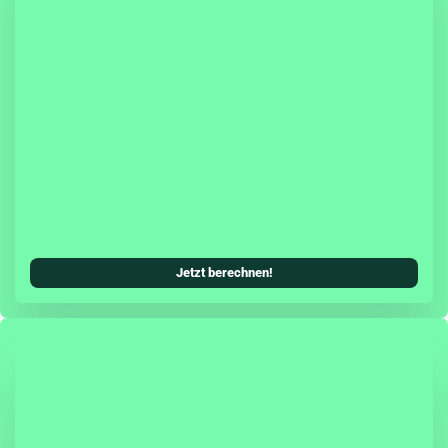
sicherung hast Du die Möglichkeit, eine Teil- oder
cherung (inkl. Teilkasko) mit in Deinen
Kfz-Versicherungsschutz zu integrieren.
systeme können als zusätzliches Tarifmerkmal
ungsbeitrag senken. Damit wird die Škoda
ung allen Ansprüchen einer modernen Kfz-
erecht und ist genauso zuverlässig, wie Du es
oda gewohnt bist.
Jetzt berechnen!
agen schützt Dich die Herstellergarantie zwei
fassend vor unerwarteten Reparaturkosten.