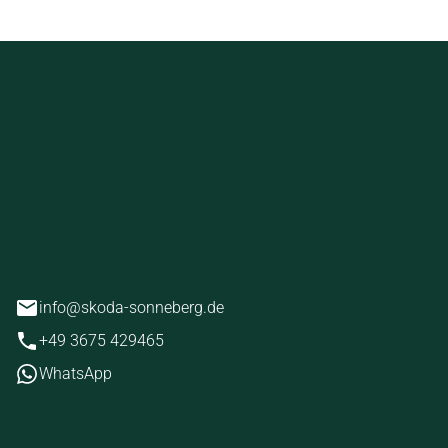
ckstein
erg
info@skoda-sonneberg.de
+49 3675 429465
WhatsApp
iten