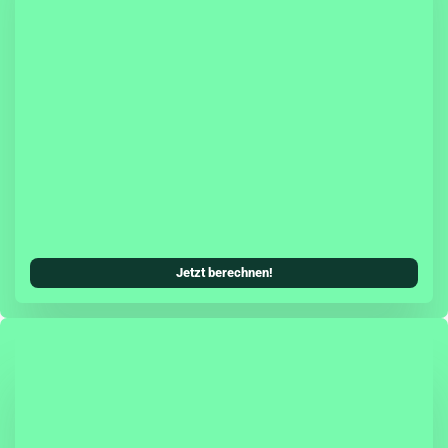
sicherung hast Du die Möglichkeit, eine Teil- oder
cherung (inkl. Teilkasko) mit in Deinen
Kfz-Versicherungsschutz zu integrieren.
systeme können als zusätzliches Tarifmerkmal
ungsbeitrag senken. Damit wird die Škoda
ung allen Ansprüchen einer modernen Kfz-
erecht und ist genauso zuverlässig, wie Du es
oda gewohnt bist.
Jetzt berechnen!
agen schützt Dich die Herstellergarantie zwei
fassend vor unerwarteten Reparaturkosten.