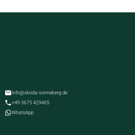
ckstein
erg
info@skoda-sonneberg.de
+49 3675 429465
WhatsApp
iten