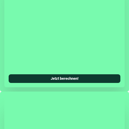
sicherung hast Du die Möglichkeit, eine Teil- oder
cherung (inkl. Teilkasko) mit in Deinen
Kfz-Versicherungsschutz zu integrieren.
systeme können als zusätzliches Tarifmerkmal
ungsbeitrag senken. Damit wird die Škoda
ung allen Ansprüchen einer modernen Kfz-
erecht und ist genauso zuverlässig, wie Du es
oda gewohnt bist.
Jetzt berechnen!
agen schützt Dich die Herstellergarantie zwei
fassend vor unerwarteten Reparaturkosten.