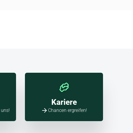
Kariere
 uns!
Chancen ergreifen!