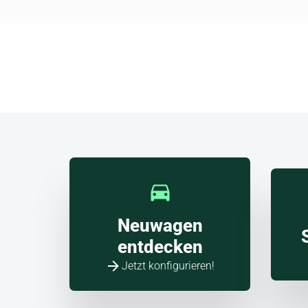
und H
Škod
Angebote jetzt entdecken!
Neuwagen
entdecken
Jetzt konfigurieren!